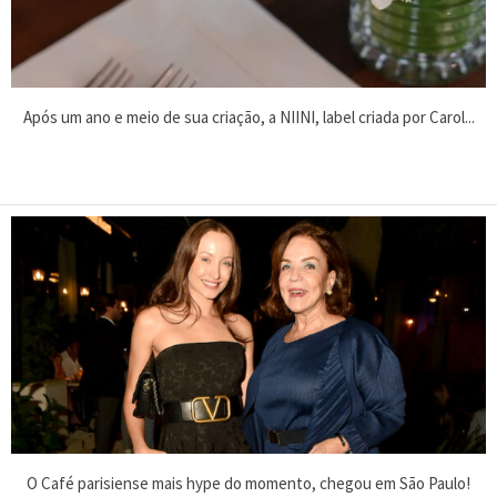
Após um ano e meio de sua criação, a NIINI, label criada por Carol...
O Café parisiense mais hype do momento, chegou em São Paulo!