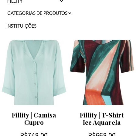
INSTITUIÇÕES
Fillity | Camisa
Fillity | T-Shirt
Cupro
Ice Aquarela
R$
748,00
R$
668,00