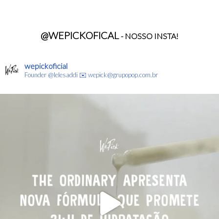
@WEPICKOFICAL
- NOSSO INSTA!
wepickoficial
Founder @lelesaddi
✉️ wepick@grupopop.com.br