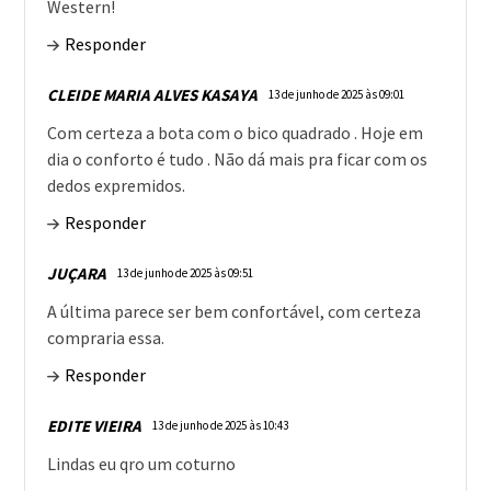
Western!
Responder
CLEIDE MARIA ALVES KASAYA
13 de junho de 2025 às 09:01
Com certeza a bota com o bico quadrado . Hoje em
dia o conforto é tudo . Não dá mais pra ficar com os
dedos expremidos.
Responder
JUÇARA
13 de junho de 2025 às 09:51
A última parece ser bem confortável, com certeza
compraria essa.
Responder
EDITE VIEIRA
13 de junho de 2025 às 10:43
Lindas eu qro um coturno