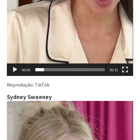
00:00
00:31
Reprodução: TikTok
Sydney Sweeney
Tocador
de
vídeo