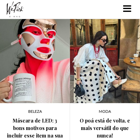
ETC
ETC
Procurando sua
Maneiras criativas de
próxima leitura?
registrar lembranças
Conheça o Service95,
especiais