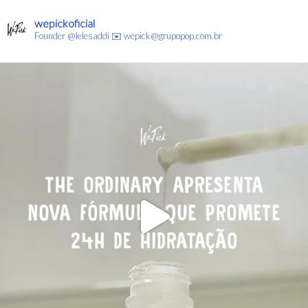
wepickoficial
Founder @lelesaddi
✉️ wepick@grupopop.com.br